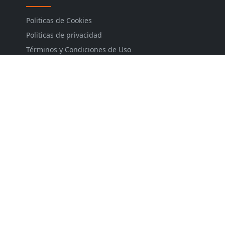
Politicas de Cookies
Politicas de privacidad
Términos y Condiciones de Uso
Descargos de responsabilidad
Aviso Legal
Site Maps
Contactos
REDES SOCIALES
CORREO DE SUBCRIPCION
Manténgase actualizado con las últimas noticias y